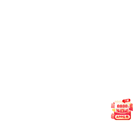
为，这样全面的发展，使得他成为球队不可或缺的一
部分。
根据比赛数据统计，不难发现蒂米在各项技术指标上
均有所提升。他不仅能够稳定输出得分，更能通过精
准传球为队友创造机会。这种能力使得他在场上的作
用愈发明显，同时也增强了全队整体合作精神。
令人欣慰的是，蒂米对于自身角色定位非常清晰。他
明白，在这个快速发展的联盟中，仅靠个人天赋远远
不够，还需要不断学习与适应。因此，他始终保持谦
虚态度，并愿意接受教练和队友们提出的建议，以便
更好地融入团队之中。
4、全队士气与凝聚力
随着这些战术调整及个别球员表现日渐突出，全队士