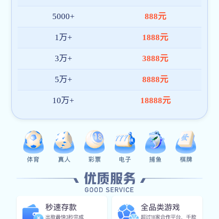
供了更多战术选择。本文将从四个方面详细探讨这一
话题，包括战术调整的背景、肯纳德的角色、蒂米的
表现以及对全队士气的影响。
1、战术调整的背景
随着赛季进程的深入，球队面临着不断变化的对手和
战术挑战。雷迪克提到，在分析了过去几场比赛后，
教练组决定进行必要的战术调整，以应对不同风格球
队带来的压力。这些调整不仅是为了提高胜率，更是
为了让每位球员都能发挥出最佳状态。
尤其是在面对防守强度较大的球队时，单一战术显然
无法满足需求。因此，雷迪克与教练团队进行了深入
讨论，希望通过多样化进攻策略来增加对方防线的不
确定性，从而打开进攻空间。