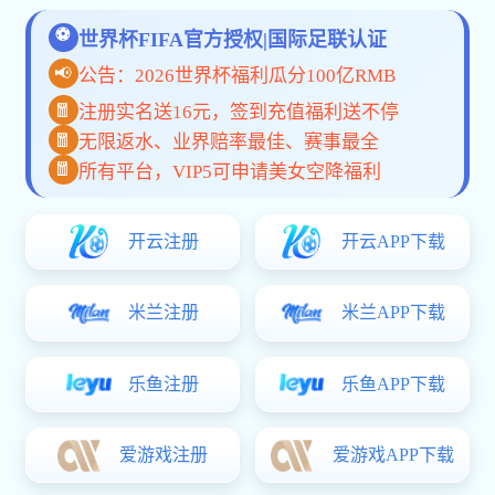
首页
/
体育快讯
/ 正文